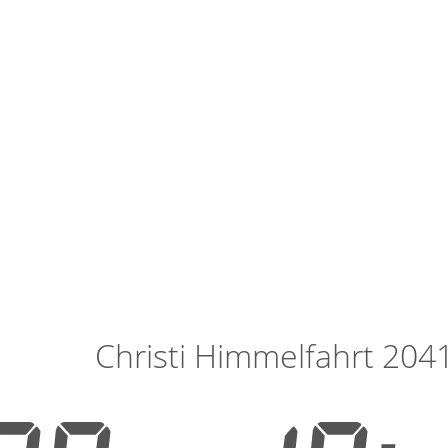
Christi Himmelfahrt 204