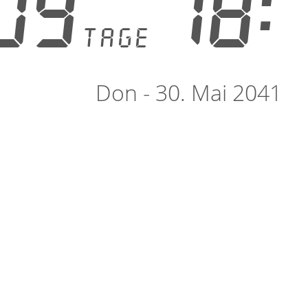
09
18:
tage
Don - 30. Mai 2041