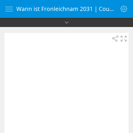
Wann ist Fronleichnam 2031 | Countdown-Timer | WebUhr.de