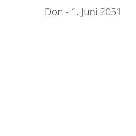
Don - 1. Juni 2051