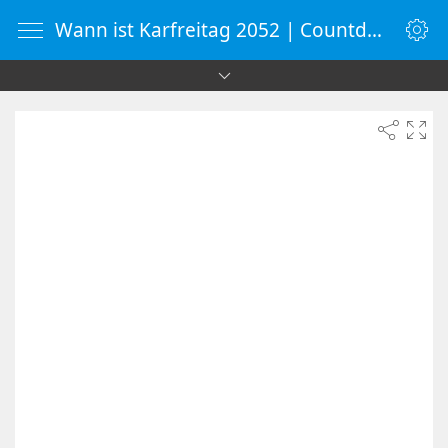
Wann ist Karfreitag 2052 | Countdown-Timer | WebUhr.de