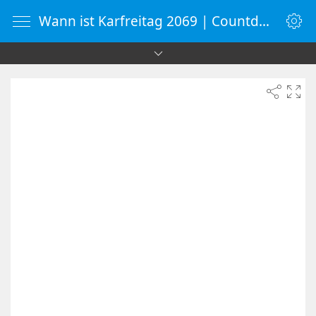
Wann ist Karfreitag 2069 | Countdown-Timer | WebUhr.de