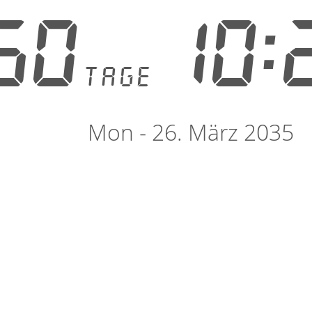
50
10:
tage
Mon - 26. März 2035