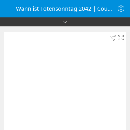
Wann ist Totensonntag 2042 | Countdown-Timer | WebUhr.de