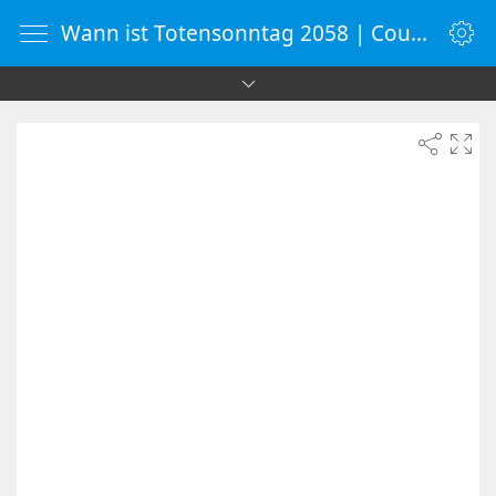
Wann ist Totensonntag 2058 | Countdown-Timer | WebUhr.de