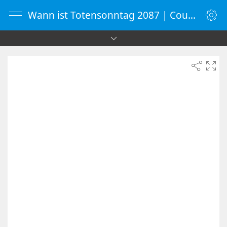
Wann ist Totensonntag 2087 | Countdown-Timer | WebUhr.de