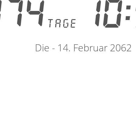
974
10:
tage
Die - 14. Februar 2062