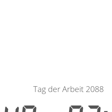
Tag der Arbeit 2088