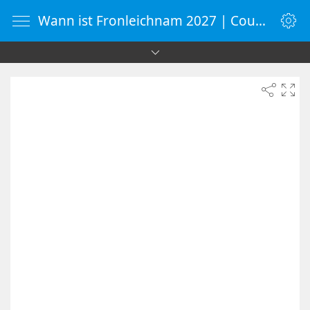
Wann ist Fronleichnam 2027 | Countdown-Timer | WebUhr.de