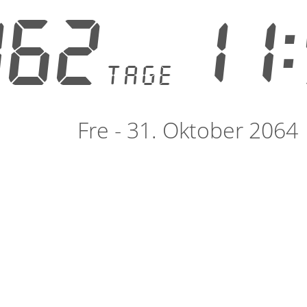
962
11:
tage
Fre - 31. Oktober 2064