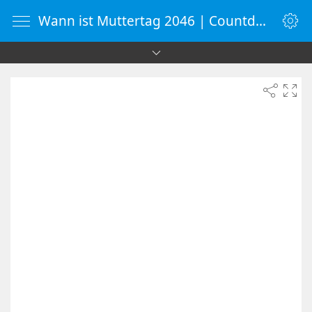
Wann ist Muttertag 2046 | Countdown-Timer | WebUhr.de