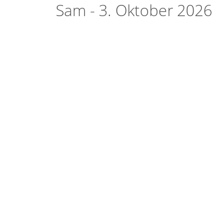
Sam - 3. Oktober 2026