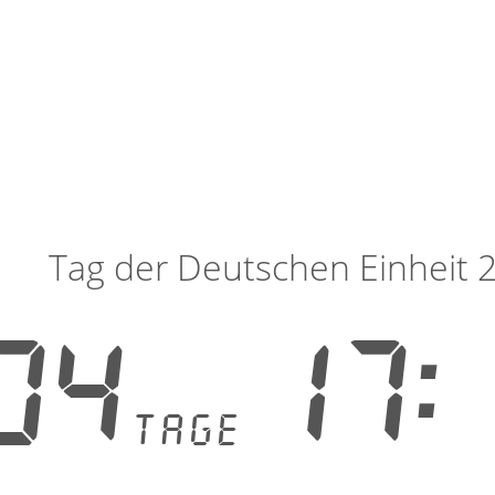
Tag der Deutschen Einheit 
04
17:
tage