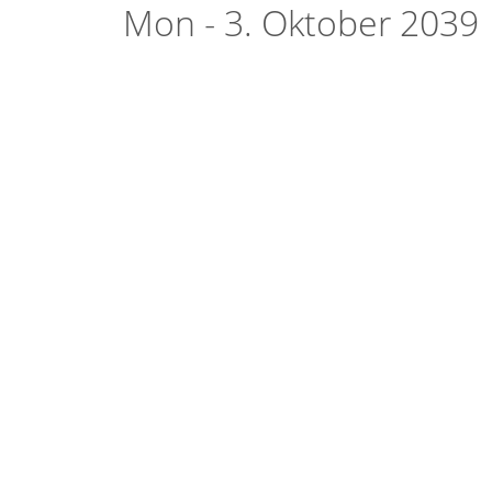
Mon - 3. Oktober 2039