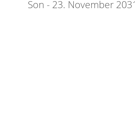
Son - 23. November 203