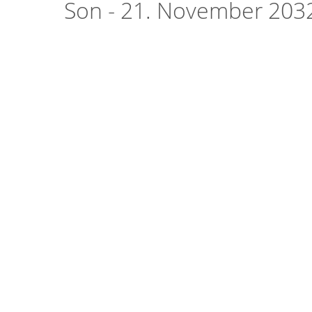
Son - 21. November 203