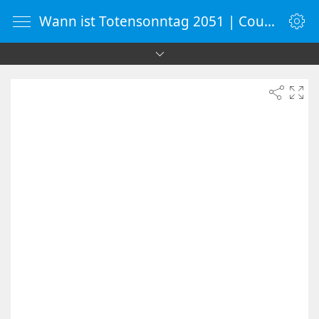
Wann ist Totensonntag 2051 | Countdown-Timer | WebUhr.de