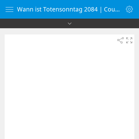
Wann ist Totensonntag 2084 | Countdown-Timer | WebUhr.de