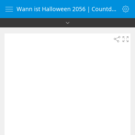
Wann ist Halloween 2056 | Countdown-Timer | WebUhr.de