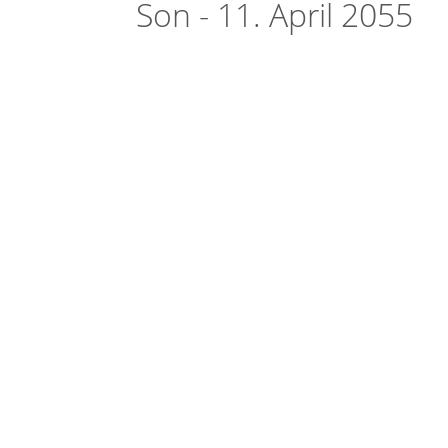
Son - 11. April 2055