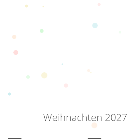
Weihnachten 2027