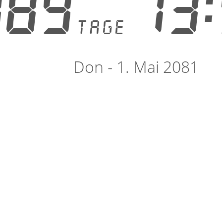
989
13:
tage
Don - 1. Mai 2081